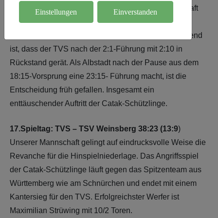
im Jahr 2026 nicht viel zusammen. Unsere Mannschaft
Einstellungen
Einverstanden
muss sich dem überzeugend aufspielenden
Tabellenführer klar geschlagen geben. Vorentscheidend
ist, dass der TVS nach der 2:1-Führung mit 2:10 in
Rückstand gerät. Als Albstadt nach der Pause aus dem
18:15-Vorsprung eine 23:15- Führung macht, ist die
Entscheidung früh gefallen. Insgesamt ein
enttäuschender Auftritt der Catak-Schützlinge.
17.Spieltag: TVS – TSV Weinsberg 38:23 (13:9
)
Unserer Mannschaft gelingt auf eindrucksvolle Weise die
Revanche für die Hinspielniederlage. Das Angriffsspiel
der Catak-Schützlinge läuft gegen das Spitzenteam aus
Württemberg wie am Schnürchen und endet mit einem
Kantersieg für den TVS. Erfolgreichster Werfer ist
Maximilian Strüwing mit 10/2 Toren.