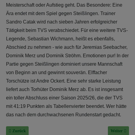
Meisterschaft oder Aufstieg geht. Das Besondere: Eine
Ära endet mit dem Spiel gegen Steißlingen. Trainer
Sandro Catak wird nach sieben Jahren erfolgreicher
Tätigkeit beim TVS verabschiedet. Für eine weitere TVS-
Legende, Sebastian Wichmann, heißt es ebenfalls,
Abschied zu nehmen - wie auch für Jeremias Seebacher,
Dominik Merz und Dominik Ströhm. Emotionen pur! In der
Partie gegen Steißlingen dominiert unsere Mannschaft
von Beginn an und gewinnt souverän. Elffacher
Torschütze ist Andre Ockert. Eine sehr starke Leistung
liefert auch Torhüter Dominik Merz ab. Es ist insgesamt
ein toller Abschluss einer Saison 2025/26, die der TVS
mit 41:19 Punkten als Tabellenvierter beendet. Wer hätte
das nach dem durchwachsenen Rundenstart gedacht.
Vorheriger Beitrag: Rückblick auf die Regionalliga-Saison 2025/26 - T
Nächster Beit
Zurück
Weiter