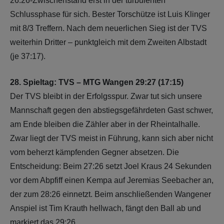
26:26-Zwischenstand erst in der turbulenten
Schlussphase für sich. Bester Torschütze ist Luis Klinger
mit 8/3 Treffern. Nach dem neuerlichen Sieg ist der TVS
weiterhin Dritter – punktgleich mit dem Zweiten Albstadt
(je 37:17).
28. Spieltag: TVS – MTG Wangen 29:27 (17:15)
Der TVS bleibt in der Erfolgsspur. Zwar tut sich unsere
Mannschaft gegen den abstiegsgefährdeten Gast schwer,
am Ende bleiben die Zähler aber in der Rheintalhalle.
Zwar liegt der TVS meist in Führung, kann sich aber nicht
vom beherzt kämpfenden Gegner absetzen. Die
Entscheidung: Beim 27:26 setzt Joel Kraus 24 Sekunden
vor dem Abpfiff einen Kempa auf Jeremias Seebacher an,
der zum 28:26 einnetzt. Beim anschließenden Wangener
Anspiel ist Tim Krauth hellwach, fängt den Ball ab und
markiert das 29:26.