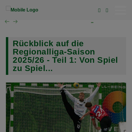
News
News
News
News
Mannschaft
Mannschaft
Mannschaft
Mannschaft
Rückblick auf die
Regionalliga-Saison
Spielplan
Spielplan
Spielplan
Spielplan
2025/26 - Teil 1: Von Spiel
zu Spiel...
Tabelle
Tabelle
Tabelle
Tabelle