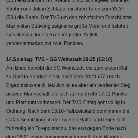
(55.) entscheiden Tim Krauth, Mirco Schlageter, Dominik
Ströhm und Julian Schlager mit ihren Toren zum 33:37
(58.) die Partie. Der TVS um den zehnfachen Torschützen
Maximilian Strüwing zeigt eine große Moral und belohnt
sich diesmal für einen couragierten Auftritt
verdientermaßen mit zwei Punkten.
14.Spieltag: TVS – SG Weinstadt 28:25 (13:10)
Am Ende betreibt die SG Weinstadt, die zum ersten Mal
zu Gast in Sandweier ist, nach dem 28:21 (57.) noch
Ergebniskosmetik, letztlich ist es aber ein verdienter Sieg
unserer Mannschaft, die sich auf nunmehr 17:11 Punkte
und Platz fünf verbessert. Der TVS-Erfolg geht völlig in
Ordnung. Nach dem 13:10-Halbzeitstand dominieren die
Catak-Schützlinge in der zweiten Hälfte und legen sich
frühzeitig ein Torepolster zu, das erst gegen Ende nach
dem 28:21 etwas zusammenschrumpft. Kein Wunder,