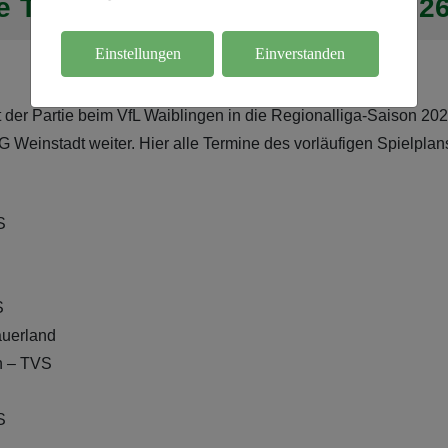
e Terminplan für die Saison 2026
Einstellungen
Einverstanden
der Partie beim VfL Waiblingen in die Regionalliga-Saison 20
 Weinstadt weiter. Hier alle Termine des vorläufigen Spielpla
S
S
auerland
en – TVS
S