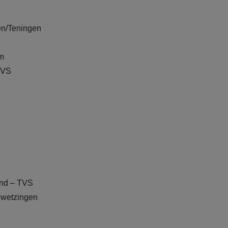
en/Teningen
m
TVS
and – TVS
hwetzingen