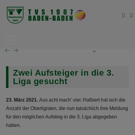
News
News
News
News
Mannschaft
Mannschaft
Mannschaft
Mannschaft
Spielplan
Spielplan
Spielplan
Spielplan
Tabelle
Tabelle
Tabelle
Tabelle
Zwei Aufsteiger in die 3.
Liga gesucht
23. März 2021.
Aus acht mach' vier. Halbiert hat sich die
Anzahl der Oberligisten, die nun tatsächlich ihre Meldung
für den möglichen Aufstieg in die 3. Liga abgegeben
haben.