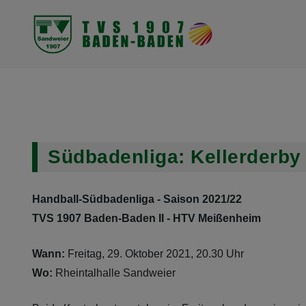
News
News
News
News
Mannschaft
Mannschaft
Mannschaft
Mannschaft
Spielplan
Spielplan
Spielplan
Spielplan
Südbadenliga: Kellerderby
Tabelle
Tabelle
Tabelle
Tabelle
Handball-Südbadenliga - Saison 2021/22
TVS 1907 Baden-Baden II - HTV Meißenheim
Wann:
Freitag, 29. Oktober 2021, 20.30 Uhr
Wo:
Rheintalhalle Sandweier