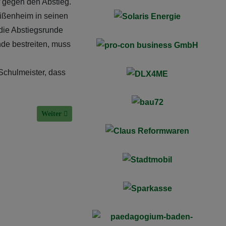
 gegen den Abstieg.
ißenheim in seinen
 die Abstiegsrunde
nde bestreiten, muss
Schulmeister, dass
Nächster Beitrag: Südbadenliga: Hofweier setzt sich durch
Weiter