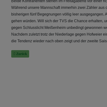
Beide Kontrahenten stehen im Freitagabend vor einer r
Während unsere Mannschaft immerhin zwei Zähler aus de
bisherigen fünf Begegnungen völlig leer ausgegangen. A
gehen würden. Will sich der TVS die Chance erhalten, un
gegen Schlusslicht Meißenheim unbedingt gewonnen w
Nachdem zuletzt trotz der Niederlage gegen Hofweier ein
die Tendenz wieder nach oben zeigt und der zweite Sai
Vorheriger Beitrag: Südbadenliga: Lange mitgehalten
Zurück