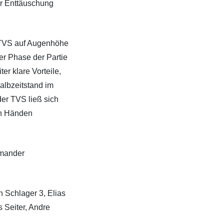
ner Enttäuschung
r TVS auf Augenhöhe
er Phase der Partie
er klare Vorteile,
albzeitstand im
er TVS ließ sich
en Händen
amander
n Schlager 3, Elias
 Seiter, Andre