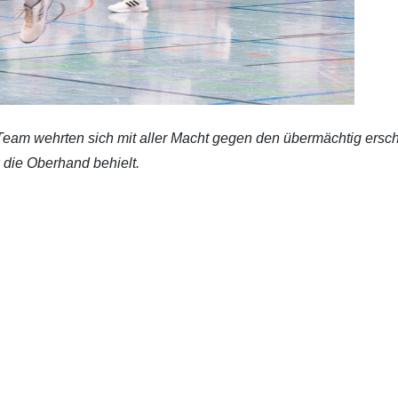
Team wehrten sich mit aller Macht gegen den übermächtig ers
k die Oberhand behielt.
n und Daniel