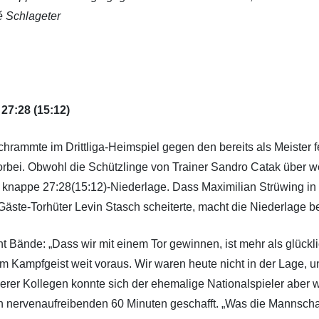
é Schlageter
7:28 (15:12)
schrammte im Drittliga-Heimspiel gegen den bereits als Meister
rbei. Obwohl die Schützlinge von Trainer Sandro Catak über we
nappe 27:28(15:12)-Niederlage. Dass Maximilian Strüwing in d
te-Torhüter Levin Stasch scheiterte, macht die Niederlage bes
 Bände: „Dass wir mit einem Tor gewinnen, ist mehr als glück
 Kampfgeist weit voraus. Wir waren heute nicht in der Lage, u
erer Kollegen konnte sich der ehemalige Nationalspieler aber 
nervenaufreibenden 60 Minuten geschafft. „Was die Mannschaft