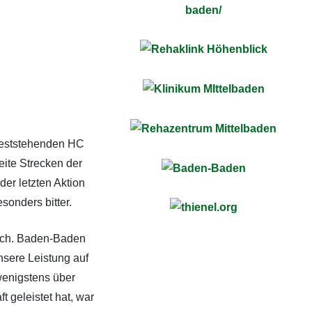
 feststehenden HC
ite Strecken der
er letzten Aktion
onders bitter.
lich. Baden-Baden
nsere Leistung auf
wenigstens über
 geleistet hat, war