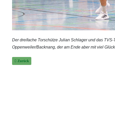
Der dreifache Torschütze Julian Schlager und das TVS-
Oppenweiler/Backnang, der am Ende aber
mit viel Glüc
Vorheriger Beitrag: Aktion Ball-Sponsor (12): Vielen Dank Kari
Zurück
JB Cookies