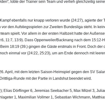
urden“, lobte der Trainer sein Team und verlieh gleichzeitig sei
Kampf ebenfalls nur knapp verloren wurde (24:27), agierte de
or den Aufstiegsspielen zur Zweiten Bundesliga steht. In kein
team spielt. Vor allem in der ersten Halbzeit hatte der Außenseit
 10:6, 11:7, 13:9). Dass Oppenweiler/Backnang nach dem 15:12-H
im 18:19 (39.) gingen die Gäste erstmals in Front. Doch der d
st noch einmal vor (24:22, 25:23), um am Ende dennoch mit leer
6. April, mit dem letzten Saison-Heimspiel gegen den SV Sal
rittliga-Runde mit der Partie in Landshut beendet wird.
; Elias Dörflinger 6, Jeremias Seebacher 5, Max Mitzel 3, Julia
chlageter 1, Maximilian Vollmer 1, Sebastian Wichmann, Matthias