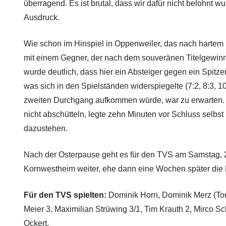
überragend. Es ist brutal, dass wir dafür nicht belohnt w
Ausdruck.
Wie schon im Hinspiel in Oppenweiler, das nach hartem 
mit einem Gegner, der nach dem souveränen Titelgewinn v
wurde deutlich, dass hier ein Absteiger gegen ein Spitzen
was sich in den Spielständen widerspiegelte (7:2, 8:3,
zweiten Durchgang aufkommen würde, war zu erwarten. Be
nicht abschütteln, legte zehn Minuten vor Schluss selb
dazustehen.
Nach der Osterpause geht es für den TVS am Samstag, 2
Kornwestheim weiter, ehe dann eine Wochen später die D
Für den TVS spielten:
Dominik Horn, Dominik Merz (Tor)
Meier 3, Maximilian Strüwing 3/1, Tim Krauth 2, Mirco S
Ockert.