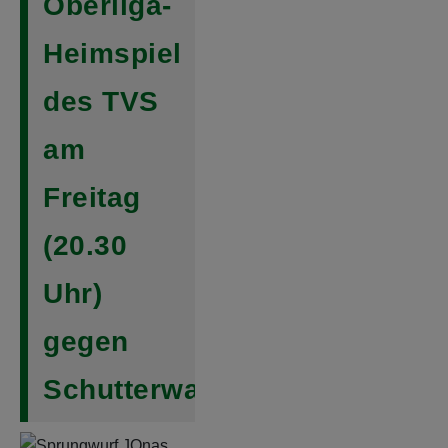
Oberliga-
Heimspiel
des TVS
am
Freitag
(20.30
Uhr)
gegen
Schutterwald