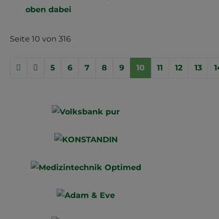
oben dabei
Seite 10 von 316
5
6
7
8
9
10
11
12
13
1